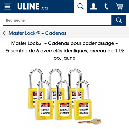
.ca
Master Lockᴹᴰ – Cadenas
Master Lock
– Cadenas pour cadenassage –
MD
1
⁄
Ensemble de 6 avec clés identiques, arceau de 1
2
po, jaune