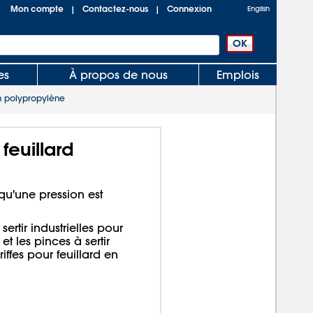
Mon compte
Contactez-nous
Connexion
|
|
English
es
À propos de nous
Emplois
en polypropylène
feuillard
squ'une pression est
sertir industrielles pour
et les pinces à sertir
riffes pour feuillard en