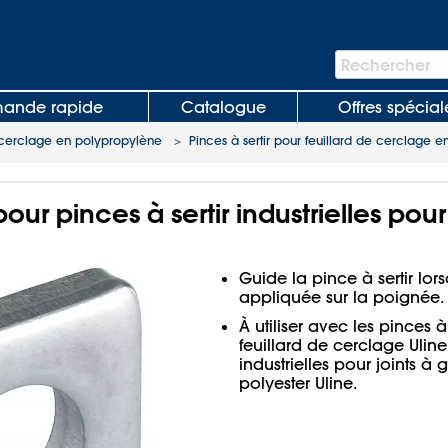
Barre
Rechercher
de
recherche
nde rapide
Catalogue
Offres spécial
e cerclage en polypropylène
>
Pinces à sertir pour feuillard de cerclage 
ur pinces à sertir industrielles pour 
Guide la pince à sertir lor
appliquée sur la poignée.
À utiliser avec les pinces à 
feuillard de cerclage Uline 
industrielles pour joints à g
polyester Uline.