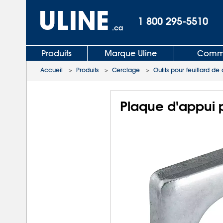
1 800 295-5510
.ca
Produits
Marque Uline
Comma
Accueil
>
Produits
>
Cerclage
>
Outils pour feuillard d
Plaque d'appui po