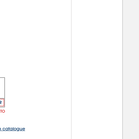
R
NTO
 catalogue