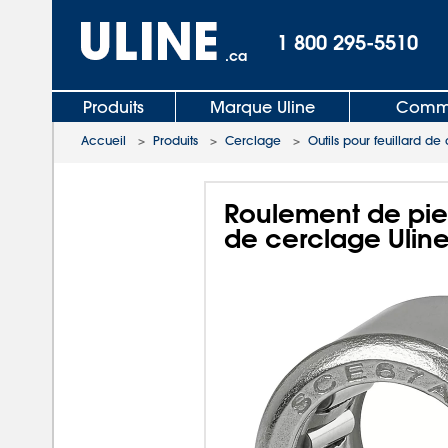
1 800 295-5510
.ca
Produits
Marque Uline
Comma
Accueil
>
Produits
>
Cerclage
>
Outils pour feuillard d
Roulement de pied
de cerclage Ulin