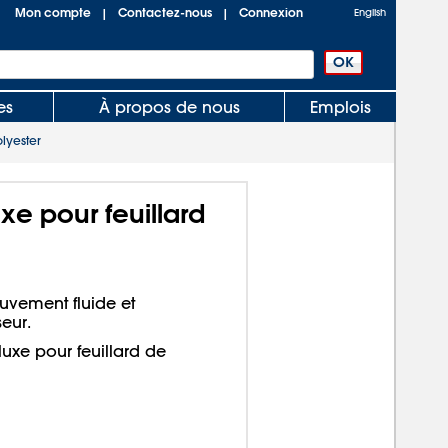
Mon compte
Contactez-nous
Connexion
|
|
English
es
À propos de nous
Emplois
lyester
e pour feuillard
ouvement fluide et
eur.
 luxe pour feuillard de