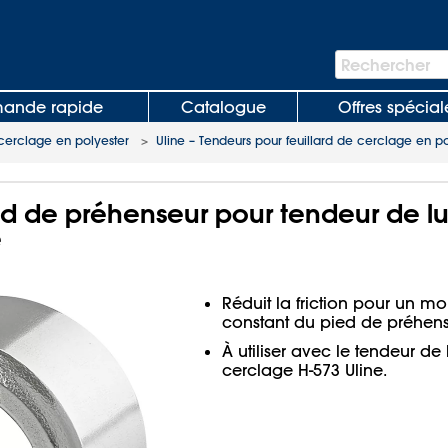
Barre
Rechercher
de
recherche
nde rapide
Catalogue
Offres spécial
e cerclage en polyester
>
Uline – Tendeurs pour feuillard de cerclage en po
 de préhenseur pour tendeur de lux
e
Réduit la friction pour un m
constant du pied de préhens
À utiliser avec le tendeur de
cerclage H-573 Uline.