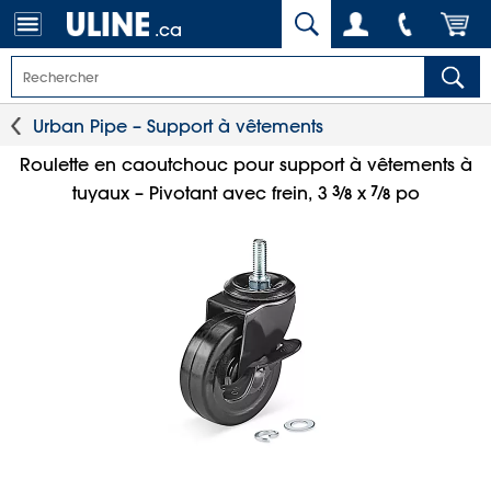
.ca
Urban Pipe – Support à vêtements
Roulette en caoutchouc pour support à vêtements à
3
⁄
7
⁄
tuyaux – Pivotant avec frein, 3
x
po
8
8