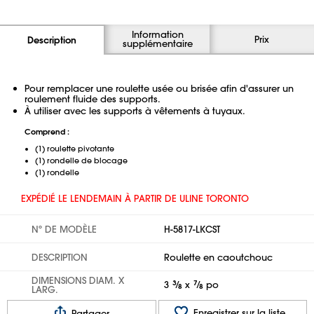
Information
Prix
Description
supplémentaire
Pour remplacer une roulette usée ou brisée afin d'assurer un
roulement fluide des supports.
À utiliser avec les supports à vêtements à tuyaux.
Comprend :
(1) roulette pivotante
(1) rondelle de blocage
(1) rondelle
EXPÉDIÉ LE LENDEMAIN À PARTIR DE ULINE TORONTO
Nº DE MODÈLE
H-5817-LKCST
DESCRIPTION
Roulette en caoutchouc
DIMENSIONS DIAM. X
3
3
⁄
x
7
⁄
po
8
8
LARG.
Enregistrer sur la liste
Partager