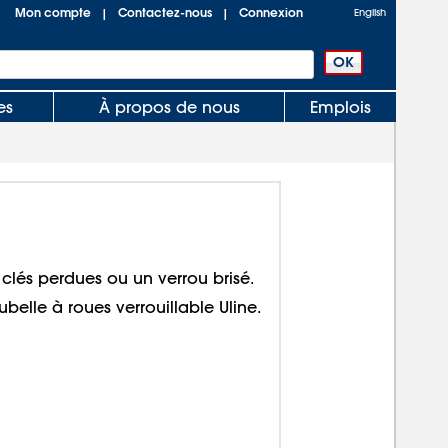
Mon compte
Contactez-nous
Connexion
|
|
English
es
À propos de nous
Emplois
clés perdues ou un verrou brisé.
ubelle à roues verrouillable Uline.