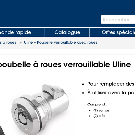
Barre
Rechercher
de
recherche
nde rapide
Catalogue
Offres spécial
s à roues
>
Uline – Poubelle verrouillable avec roues
poubelle à roues verrouillable Uline
Pour remplacer des 
À utiliser avec la po
Comprend :
(1) verrou
(2) clés