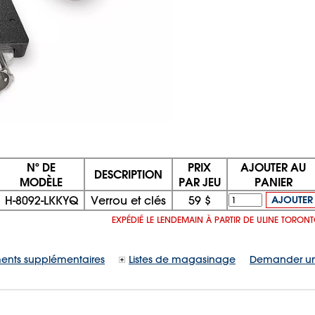
Nº DE
PRIX
AJOUTER AU
DESCRIPTION
MODÈLE
PAR JEU
PANIER
H-8092-LKKYQ
Verrou et clés
59 $
AJOUTER
EXPÉDIÉ LE LENDEMAIN À PARTIR DE ULINE TORON
ents supplémentaires
Listes de magasinage
Demander un
08/06/2026 10:32:55 a.m.;
CNWEB25