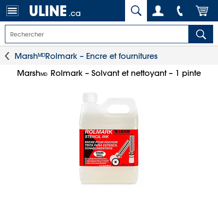
.ca
MarshᴹᴰRolmark – Encre et fournitures
Marsh
Rolmark – Solvant et nettoyant – 1 pinte
MD