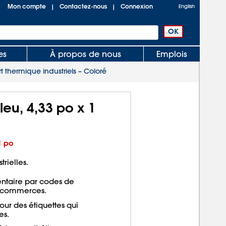
Mon compte
Contactez-nous
Connexion
|
|
English
es
À propos de nous
Emplois
t thermique industriels – Coloré
leu, 4,33 po x 1
1 po
trielles.
ntaire par codes de
es commerces.
ur des étiquettes qui
es.