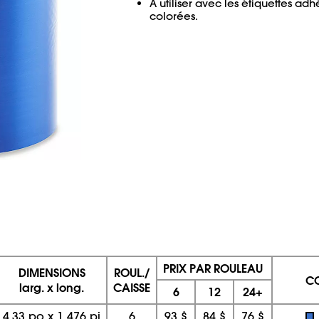
À utiliser avec les étiquettes ad
colorées.
PRIX PAR ROULEAU
DIMENSIONS
ROUL./
C
larg. x long.
CAISSE
6
12
24+
4,33 po
x
1 476 pi
6
93 $
84 $
76 $