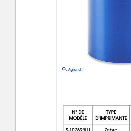
Agrandir
Nº DE
TYPE
MODÈLE
D'IMPRIMANTE
S-10769BLU
Zebra