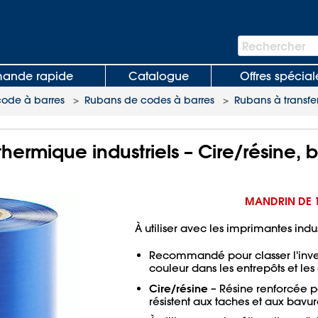
Barre
Rechercher
de
recherche
nde rapide
Catalogue
Offres spécial
code à barres
>
Rubans de codes à barres
>
Rubans à transfer
thermique industriels – Cire/résine, b
MANDRIN DE 
À utiliser avec les imprimantes indus
Recommandé pour classer l'inve
couleur dans les entrepôts et l
Cire/résine
– Résine renforcée po
résistent aux taches et aux bavur