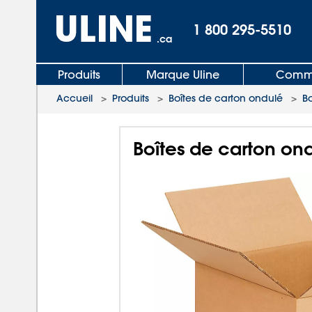
1 800 295-5510
.ca
Produits
Marque Uline
Comma
Accueil
>
Produits
>
Boîtes de carton ondulé
>
Bo
Boîtes de carton ond