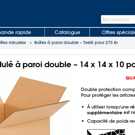
Barre
Rechercher
de
recherche
nde rapide
Catalogue
Offres spécial
îtes robustes
>
Boîtes à paroi double – Testé pour 275 lb
ulé à paroi double – 14 x 14 x 10 po
QUA
Double protection compa
Pour protéger les articles
ré
À utiliser lorsqu'une
supplémentaire
est n
Capacité de poids r