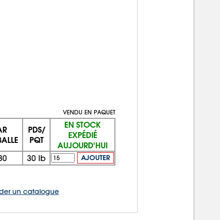
VENDU EN PAQUET
EN STOCK
AR
PDS/
EXPÉDIÉ
BALLE
PQT
AUJOURD'HUI
80
30
lb
AJOUTER
er un catalogue