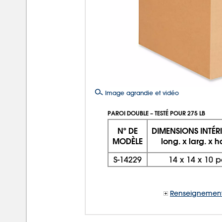
Image agrandie et vidéo
PAROI DOUBLE – TESTÉ POUR 275 LB
Nº DE
DIMENSIONS INTÉR
MODÈLE
long. x larg. x h
S-14229
14
x
14
x
10 p
Renseignement