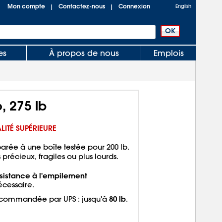
Mon compte
Contactez-nous
Connexion
|
|
English
es
À propos de nous
Emplois
, 275 lb
LITÉ SUPÉRIEURE
rée à une boîte testée pour 200 lb.
 précieux, fragiles ou plus lourds.
sistance à l'empilement
écessaire.
80 lb
ecommandée par UPS : jusqu'à
.