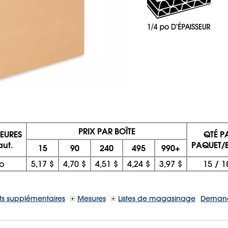
PRIX PAR BOÎTE
IEURES
QTÉ P
aut.
PAQUET/
15
90
240
495
990+
o
5,17 $
4,70 $
4,51 $
4,24 $
3,97 $
15
/
1
s supplémentaires
Mesures
Listes de magasinage
Demand