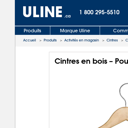
1 800 295-5510
.ca
Produits
Marque Uline
Comma
Accueil
>
Produits
>
Activités en magasin
>
Cintres
>
C
Cintres en bois – P