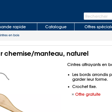
Barre
Rechercher
de
recherche
nde rapide
Catalogue
Offres spécial
intres en bois
our chemise/manteau, naturel
Cintres attrayants en b
Les bords arrondis 
garder leur forme.
Crochet fixe.
Offre gratuite