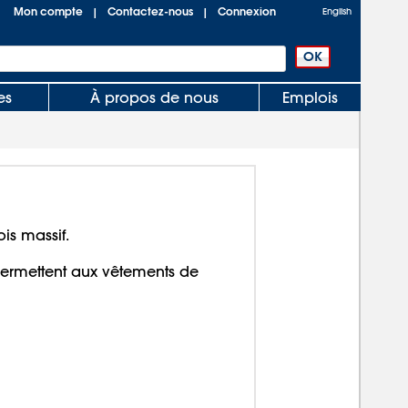
Mon compte
Contactez-nous
Connexion
|
|
English
es
À propos de nous
Emplois
ois massif.
permettent aux vêtements de