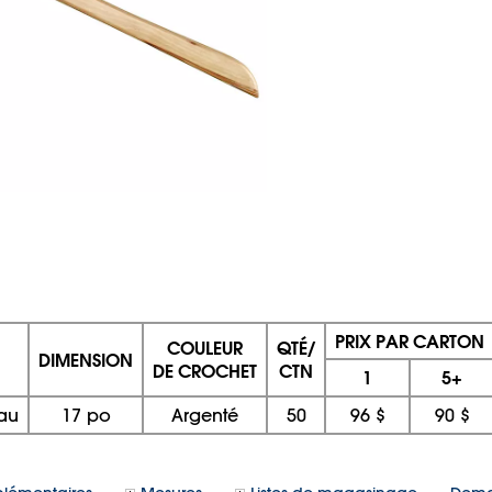
PRIX PAR CARTON
COULEUR
QTÉ/
DIMENSION
DE CROCHET
CTN
1
5+
au
17 po
Argenté
50
96 $
90 $