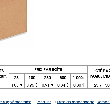
PRIX PAR BOÎTE
ES
QTÉ PA
aut.
PAQUET/BA
25
100
250
500
1 000+
1,03 $
0,96 $
0,91 $
0,84 $
0,80 $
25
/
150
s supplémentaires
Mesures
Listes de magasinage
Demand