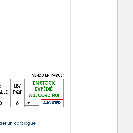
VENDU EN PAQUET
EN STOCK
R
LB/
EXPÉDIÉ
LLE
PQT
AUJOURD'HUI
0
6
AJOUTER
er un catalogue