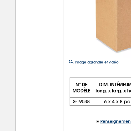
Image agrandie et vidéo
Nº DE
DIM. INTÉRIEUR
MODÈLE
long. x larg. x h
S-19038
6
x
4
x
8 po
Renseignement