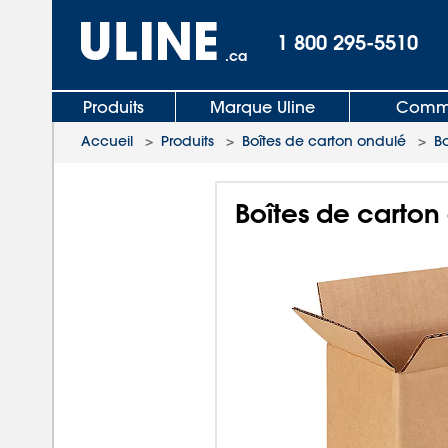
1 800 295-5510
.ca
Produits
Marque Uline
Comma
Accueil
>
Produits
>
Boîtes de carton ondulé
>
B
Boîtes de carton 