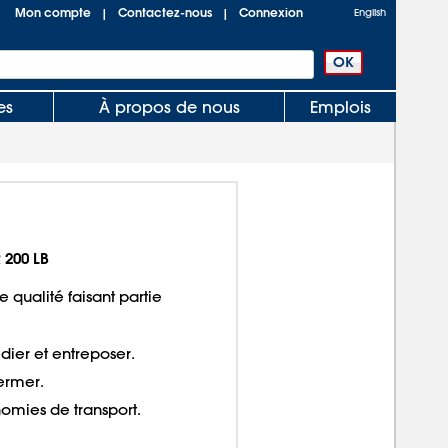
Mon compte
Contactez-nous
Connexion
|
|
English
es
À propos de nous
Emplois
 200 LB
 qualité faisant partie
dier et entreposer.
fermer.
omies de transport.