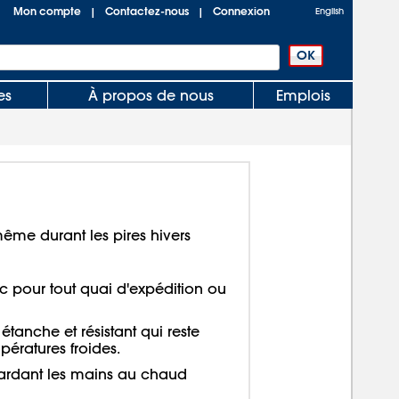
Mon compte
Contactez-nous
Connexion
|
|
English
es
À propos de nous
Emplois
ême durant les pires hivers
ec pour tout quai d'expédition ou
tanche et résistant qui reste
pératures froides.
gardant les mains au chaud