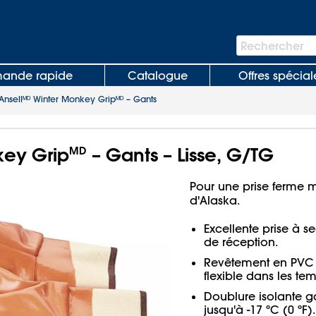
Barre
Rechercher
de
recherche
nde rapide
Catalogue
Offres spécial
Ansellᴹᴰ Winter Monkey Gripᴹᴰ – Gants
ey Grip
– Gants – Lisse, G/TG
MD
Pour une prise ferme m
d'Alaska.
Excellente prise à s
de réception.
Revêtement en PVC é
flexible dans les tem
Doublure isolante 
jusqu'à -17 ºC (0 ºF).