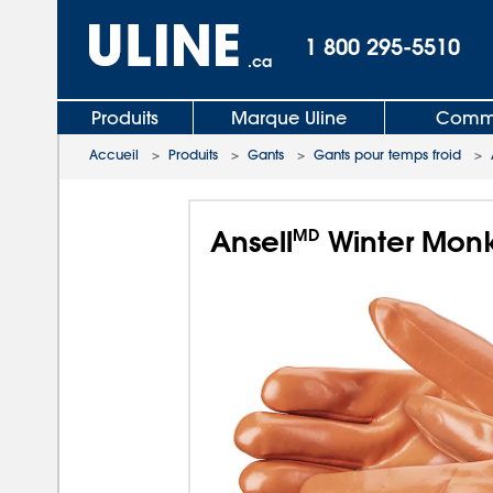
1 800 295-5510
.ca
Produits
Marque Uline
Comma
Accueil
>
Produits
>
Gants
>
Gants pour temps froid
>
Ansell
Winter Monk
MD