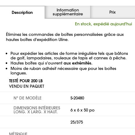
Information
Prix
Description
supplémentaire
En stock, expédié aujourd'hui
Éliminez les commandes de boîtes personnalisées grâce aux
hautes boîtes d'expédition Uline.
Pour expédier les articles de forme irrégulière tels que bâtons
de golf, lampadaires, rouleaux de tapis et cannes à pêche.
Hautes boîtes qui s'ouvrent
aux extrémités.
Moins de ruban adhésif nécessaire que pour les boîtes
longues.
TESTÉ POUR 200 LB
VENDU EN PAQUET
Nº DE MODÈLE
S-20480
DIMENSIONS INTÉRIEURES
6 x 6 x 50 po
LONG. X LARG. X HAUT.
25/375
MÉTRIQUE