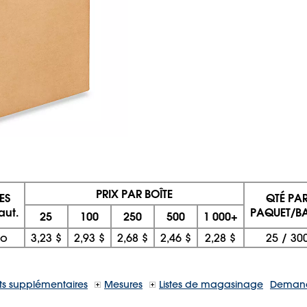
PRIX PAR BOÎTE
ES
QTÉ PA
aut.
PAQUET/BA
25
100
250
500
1 000+
po
3,23 $
2,93 $
2,68 $
2,46 $
2,28 $
25
/
30
s supplémentaires
Mesures
Listes de magasinage
Demand