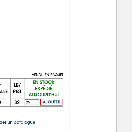
VENDU EN PAQUET
EN STOCK
R
LB/
EXPÉDIÉ
LLE
PQT
AUJOURD'HUI
0
32
AJOUTER
er un catalogue