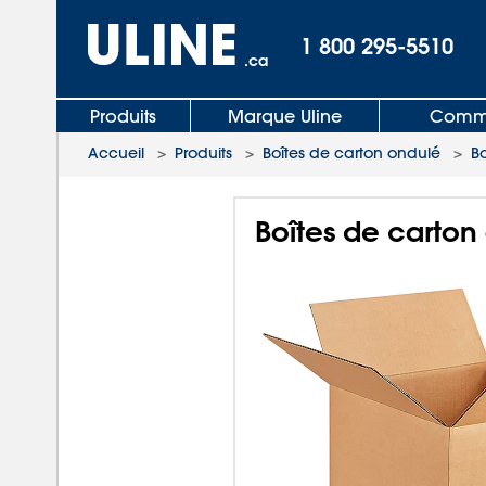
1 800 295-5510
.ca
Produits
Marque Uline
Comma
Accueil
>
Produits
>
Boîtes de carton ondulé
>
B
Boîtes de carton