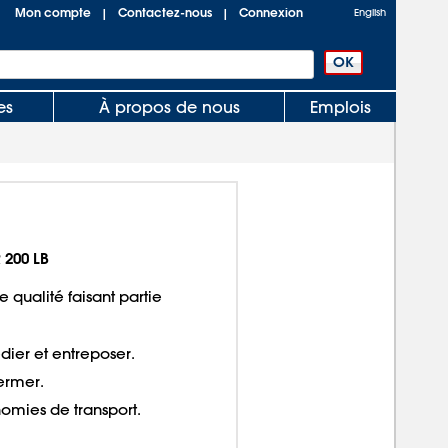
Mon compte
Contactez-nous
Connexion
|
|
English
es
À propos de nous
Emplois
 200 LB
 qualité faisant partie
dier et entreposer.
fermer.
omies de transport.