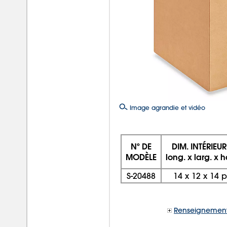
Image agrandie et vidéo
Nº DE
DIM. INTÉRIEUR
MODÈLE
long. x larg. x h
S-20488
14
x
12
x
14 
Renseignement