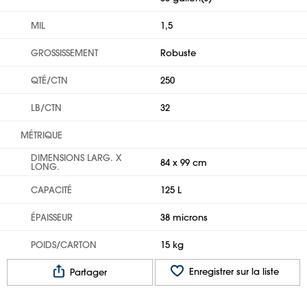
MIL
1,5
GROSSISSEMENT
Robuste
QTÉ/CTN
250
LB/CTN
32
MÉTRIQUE
DIMENSIONS LARG. X
84 x 99 cm
LONG.
CAPACITÉ
125 L
ÉPAISSEUR
38 microns
POIDS/CARTON
15 kg
Enregistrer sur la liste
Partager