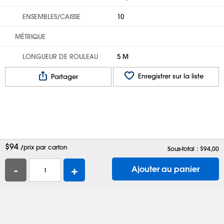
ENSEMBLES/CAISSE
10
MÉTRIQUE
LONGUEUR DE ROULEAU
5 M
Enregistrer sur la liste
Partager
$
94
/prix par carton
Sous-total : $
94,00
-
+
Ajouter au panier
Aide
Contactez-nous
Emplois
Boîtes d'expédition
Sacs en plastique
Demander un catalogue
Confidentialité
Modalités
Préférences de témoins