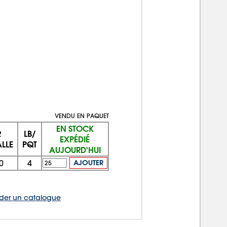
VENDU EN PAQUET
EN STOCK
R
LB/
EXPÉDIÉ
LLE
PQT
AUJOURD'HUI
0
4
AJOUTER
er un catalogue