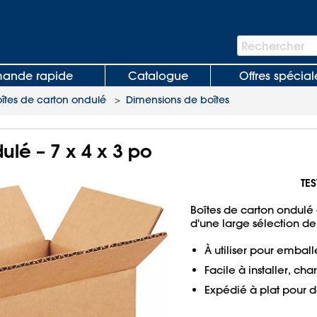
Barre
Rechercher
de
recherche
nde rapide
Catalogue
Offres spécial
oîtes de carton ondulé
>
Dimensions de boîtes
ulé – 7 x 4 x 3 po
TES
Boîtes de carton ondulé 
d'une large sélection de 
À utiliser pour emball
Facile à installer, cha
Expédié à plat pour 