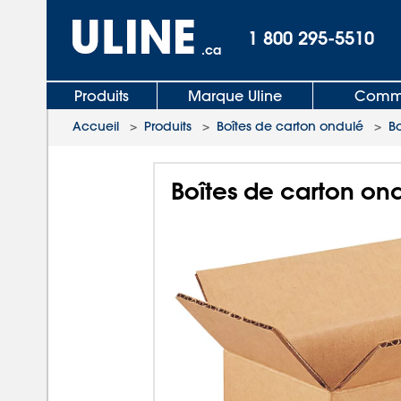
1 800 295-5510
.ca
Produits
Marque Uline
Comma
Accueil
>
Produits
>
Boîtes de carton ondulé
>
B
Boîtes de carton ond