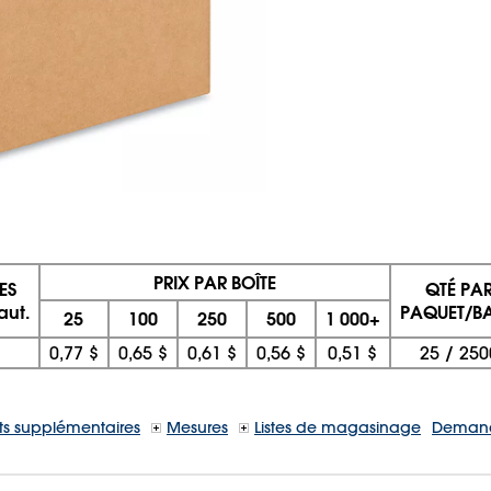
PRIX PAR BOÎTE
ES
QTÉ PA
aut.
PAQUET/BA
25
100
250
500
1 000+
0,77 $
0,65 $
0,61 $
0,56 $
0,51 $
25
/
250
s supplémentaires
Mesures
Listes de magasinage
Demand