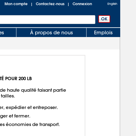
Mon compte
Contactez-nous
Connexion
|
|
English
es
À propos de nous
Emplois
TÉ POUR 200 LB
de haute qualité faisant partie
tailles.
er, expédier et entreposer.
rger et fermer.
des économies de transport.