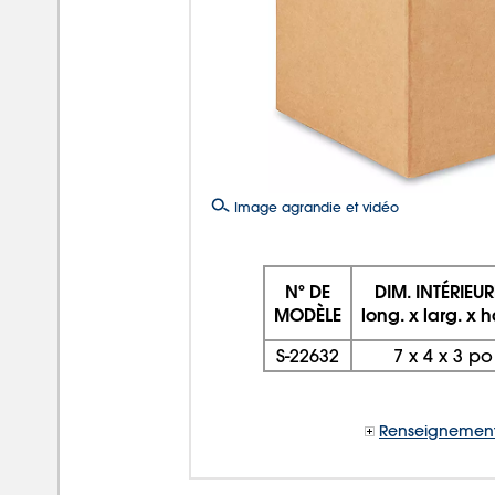
Image agrandie et vidéo
Nº DE
DIM. INTÉRIEUR
MODÈLE
long. x larg. x h
S-22632
7
x
4
x
3 po
Renseignement