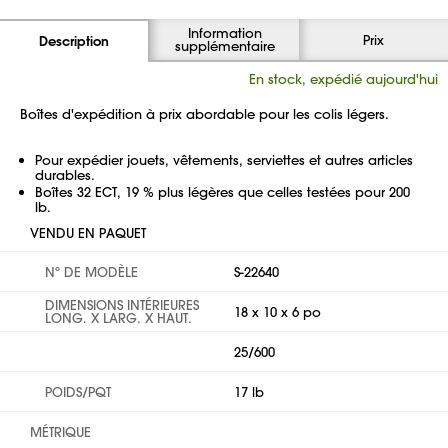
Information
Prix
Description
supplémentaire
En stock, expédié aujourd'hui
Boîtes d'expédition à prix abordable pour les colis légers.
Pour expédier jouets, vêtements, serviettes et autres articles
durables.
Boîtes 32 ECT, 19 % plus légères que celles testées pour 200
lb.
VENDU EN PAQUET
Nº DE MODÈLE
S-22640
DIMENSIONS INTÉRIEURES
18 x 10 x 6 po
LONG. X LARG. X HAUT.
25/600
POIDS/PQT
17 lb
MÉTRIQUE