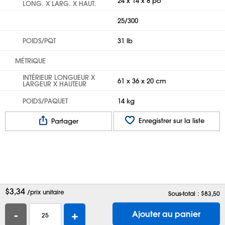
24 x 14 x 8 po
LONG. X LARG. X HAUT.
25/300
POIDS/PQT
31 lb
MÉTRIQUE
INTÉRIEUR LONGUEUR X
61 x 36 x 20 cm
LARGEUR X HAUTEUR
POIDS/PAQUET
14 kg
Enregistrer sur la liste
Partager
$
3,34
/prix unitaire
Sous-total : $
83,50
-
+
Ajouter au panier