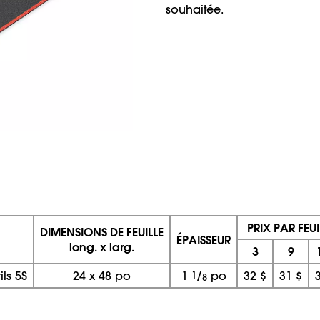
souhaitée.
PRIX PAR FEUI
DIMENSIONS DE FEUILLE
ÉPAISSEUR
long. x larg.
3
9
ls 5S
24
x
48 po
1
1
/
po
32 $
31 $
8