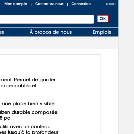
Mon compte
Contactez-nous
Connexion
|
|
English
es
À propos de nous
Emplois
ment. Permet de garder
rs impeccables et
 une place bien visible.
aizen durable composée
8 po.
utils avec un couteau
ches jusqu'à la profondeur