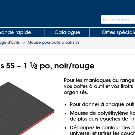
Barre
Rechercher
de
recherche
nde rapide
Catalogue
Offres spécial
age d'outils
>
Mousse pour boîte à outils 5S
s 5S – 1
1
⁄
po, noir/rouge
8
Pour les maniaques du range
vos boîtes à outil et vos tiroi
organisés.
Pour donner à chaque outil
Mousse de polyéthylène K
de plusieurs couches de 1/
Découpez le contour des o
universel et retirez les cou