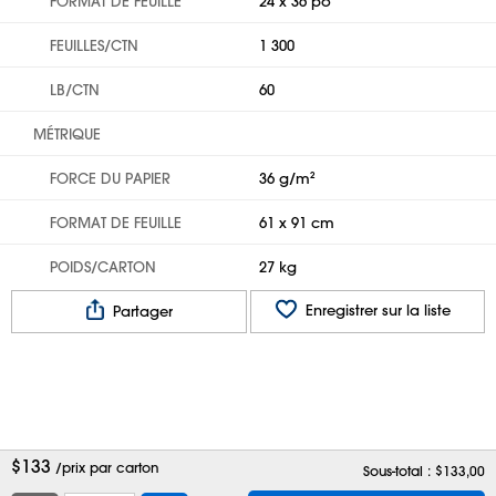
FORMAT DE FEUILLE
24 x 36 po
FEUILLES/CTN
1 300
LB/CTN
60
MÉTRIQUE
FORCE DU PAPIER
36 g/m²
FORMAT DE FEUILLE
61 x 91 cm
POIDS/CARTON
27 kg
Enregistrer sur la liste
Partager
$
133
/prix par carton
Sous-total : $
133,00