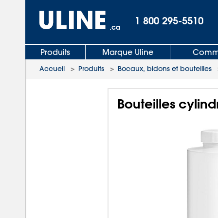
1 800 295-5510
.ca
Produits
Marque Uline
Comma
Accueil
>
Produits
>
Bocaux, bidons et bouteilles
Bouteilles cylind