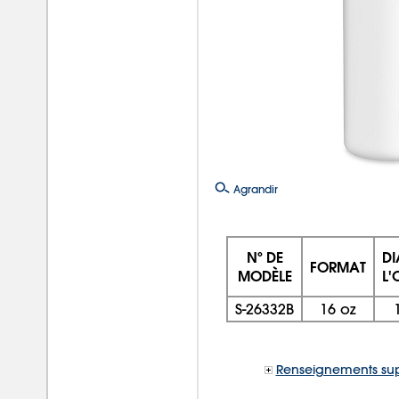
Agrandir
Nº DE
DI
FORMAT
MODÈLE
L'
S-26332B
16 oz
Renseignements su