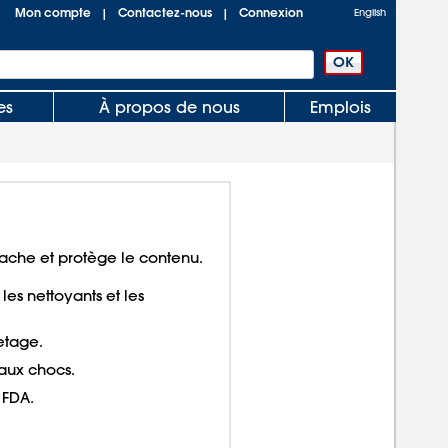
Mon compte
Contactez-nous
Connexion
|
|
English
es
À propos de nous
Emplois
che et protège le contenu.
 les nettoyants et les
uetage.
 aux chocs.
 FDA.