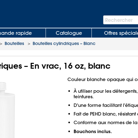
Barre
Rechercher
de
recherche
nde rapide
Catalogue
Offres spécial
>
Bouteilles
>
Bouteilles cylindriques – Blanc
riques – En vrac, 16 oz, blanc
Couleur blanche opaque qui ca
À utiliser pour les détergents,
teintures.
D'une forme facilitant l'étiq
Fait de PEHD blanc, résistant
Conforme aux normes de la
Bouchons inclus.