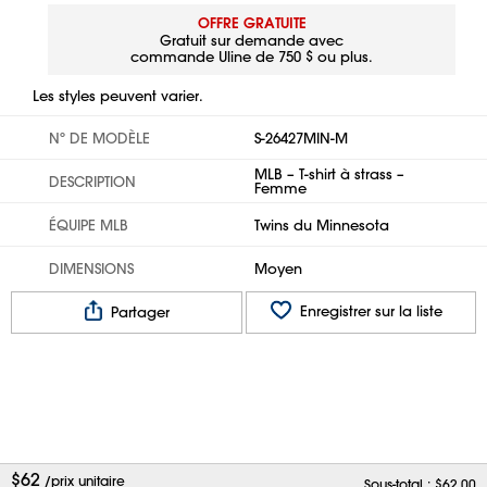
OFFRE GRATUITE
Gratuit sur demande avec
commande Uline de 750 $ ou plus.
Les styles peuvent varier.
Nº DE MODÈLE
S-26427MIN-M
MLB – T-shirt à strass –
DESCRIPTION
Femme
ÉQUIPE MLB
Twins du Minnesota
DIMENSIONS
Moyen
Enregistrer sur la liste
Partager
$
62
/prix unitaire
Sous-total : $
62,00