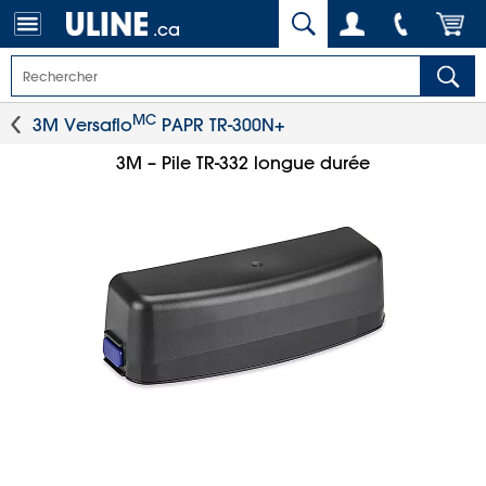
.ca
MC
3M Versaflo
PAPR TR-300N+
3M – Pile TR-332 longue durée