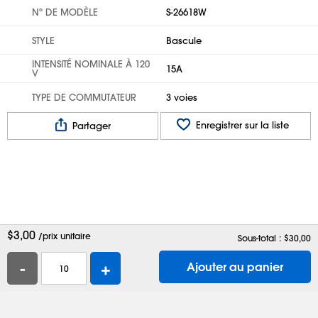
Nº DE MODÈLE
S-26618W
STYLE
Bascule
INTENSITÉ NOMINALE À 120
15A
V
TYPE DE COMMUTATEUR
3 voies
Enregistrer sur la liste
Partager
$
3,00
/prix unitaire
Sous-total : $
30,00
-
+
Ajouter au panier
Aide
Contactez-nous
Emplois