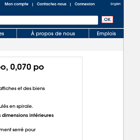
Mon compte
Contactez-nous
Connexion
|
|
English
es
À propos de nous
Emplois
o, 0,070 po
ffiches et des biens
lés en spirale.
dimensions intérieures
s
ment serré pour