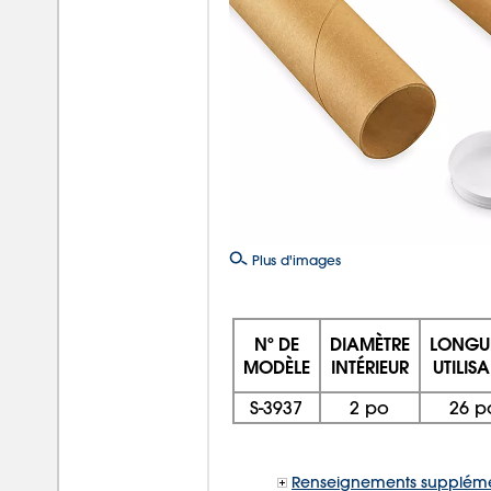
Plus d'images
Nº DE
DIAMÈTRE
LONGU
MODÈLE
INTÉRIEUR
UTILISA
S-3937
2 po
26 p
Renseignements suppléme