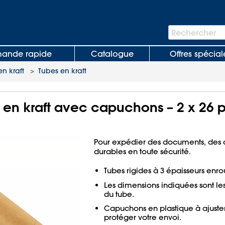
Barre
Rechercher
de
recherche
nde rapide
Catalogue
Offres spécial
n kraft
>
Tubes en kraft
 en kraft avec capuchons – 2 x 26 p
Pour expédier des documents, des a
durables en toute sécurité.
Tubes rigides à 3 épaisseurs enrou
Les dimensions indiquées sont le
du tube.
Capuchons en plastique à ajuste
protéger votre envoi.