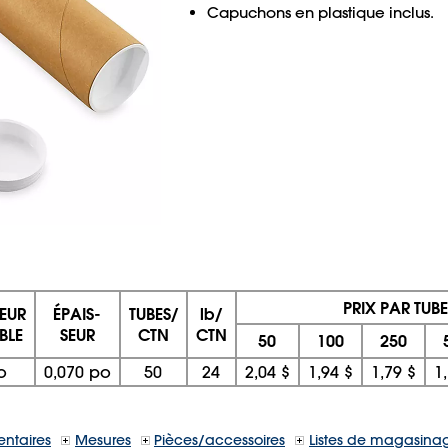
Capuchons en plastique inclus.
PRIX PAR TUBE
EUR
ÉPAIS-
TUBES/
lb/
BLE
SEUR
CTN
CTN
50
100
250
o
0,070 po
50
24
2,04 $
1,94 $
1,79 $
1
ntaires
Mesures
Pièces/accessoires
Listes de magasina