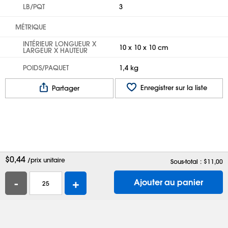
LB/PQT
3
MÉTRIQUE
INTÉRIEUR LONGUEUR X
10 x 10 x 10 cm
LARGEUR X HAUTEUR
POIDS/PAQUET
1,4 kg
Enregistrer sur la liste
Partager
$
0,44
/prix unitaire
Sous-total : $
11,00
-
+
Ajouter au panier
Aide
Contactez-nous
Emplois
Boîtes d'expédition
Sacs en plastique
Demander un catalogue