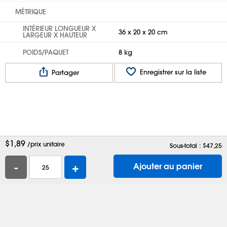
MÉTRIQUE
INTÉRIEUR LONGUEUR X
36 x 20 x 20 cm
LARGEUR X HAUTEUR
POIDS/PAQUET
8 kg
Enregistrer sur la liste
Partager
$
1,89
/prix unitaire
Sous-total : $
47,25
-
+
Ajouter au panier
Aide
Contactez-nous
Emplois
Boîtes d'expédition
Sacs en plastique
Demander un catalogue
Confidentialité
Modalités
Préférences de témoins
Site complet
Activer l'accessibilité