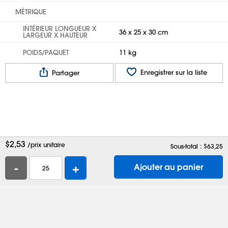
MÉTRIQUE
INTÉRIEUR LONGUEUR X
36 x 25 x 30 cm
LARGEUR X HAUTEUR
POIDS/PAQUET
11 kg
Enregistrer sur la liste
Partager
$
2,53
/prix unitaire
Sous-total : $
63,25
-
+
Ajouter au panier
Aide
Contactez-nous
Emplois
Boîtes d'expédition
Sacs en plastique
Demander un catalogue
Confidentialité
Modalités
Préférences de témoins
Site complet
Activer l'accessibilité