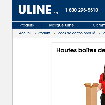
1 800 295-5510
.ca
Produits
Marque Uline
Comma
Accueil
>
Produits
>
Boîtes de carton ondulé
>
B
Hautes boîtes de