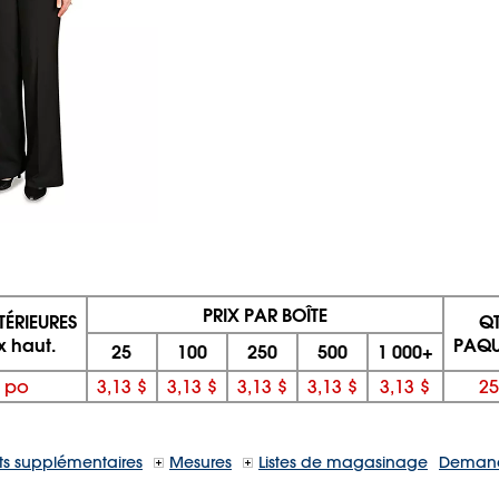
PRIX PAR BOÎTE
TÉRIEURES
QT
 x haut.
PAQU
25
100
250
500
1 000+
 po
3,13 $
3,13 $
3,13 $
3,13 $
3,13 $
25
s supplémentaires
Mesures
Listes de magasinage
Demand