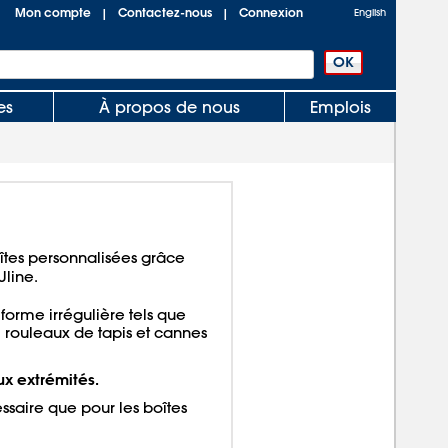
Mon compte
Contactez-nous
Connexion
|
|
English
es
À propos de nous
Emplois
tes personnalisées grâce
Uline.
 forme irrégulière tels que
 rouleaux de tapis et cannes
ux extrémités.
saire que pour les boîtes