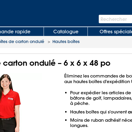
Barre
Rechercher
de
recherche
nde rapide
Catalogue
Offres spécial
oîtes de carton ondulé
>
Hautes boîtes
 carton ondulé – 6 x 6 x 48 po
Éliminez les commandes de boî
aux hautes boîtes d'expédition 
Pour expédier les articles de
bâtons de golf, lampadaires,
à pêche.
a
Hautes boîtes qui s'ouvrent
Moins de ruban adhésif néces
longues.