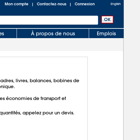
Mon compte
Contactez-nous
Connexion
|
|
English
es
À propos de nous
Emplois
cadres, livres, balances, bobines de
onique.
es économies de transport et
quantités, appelez pour un devis.