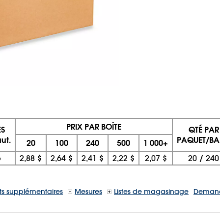
PRIX PAR BOÎTE
ES
QTÉ PAR
aut.
PAQUET/BA
20
100
240
500
1 000+
o
2,88 $
2,64 $
2,41 $
2,22 $
2,07 $
20
/
240
s supplémentaires
Mesures
Listes de magasinage
Demand