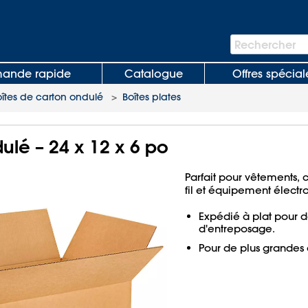
Barre
Rechercher
de
recherche
nde rapide
Catalogue
Offres spécial
oîtes de carton ondulé
>
Boîtes plates
ulé – 24 x 12 x 6 po
Parfait pour vêtements, 
fil et équipement électr
Expédié à plat pour d
d'entreposage.
Pour de plus grandes 