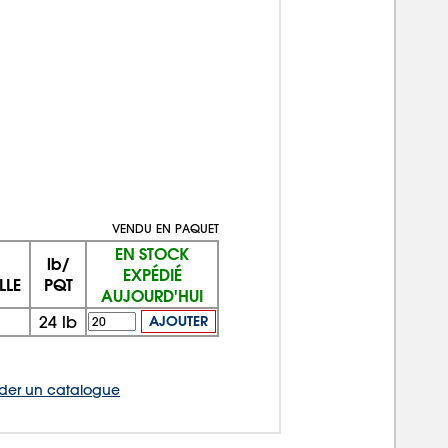
VENDU EN PAQUET
EN STOCK
lb/
EXPÉDIÉ
LLE
PQT
AUJOURD'HUI
24
lb
AJOUTER
er un catalogue