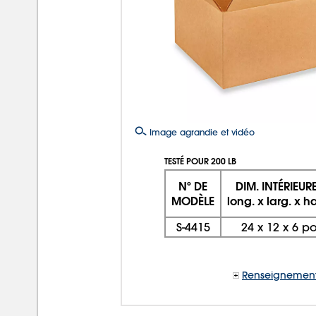
Image agrandie et vidéo
TESTÉ POUR 200 LB
Nº DE
DIM. INTÉRIEUR
MODÈLE
long. x larg. x h
S-4415
24
x
12
x
6 p
Renseignement