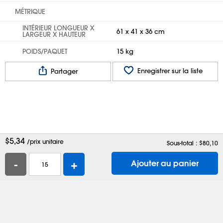
MÉTRIQUE
INTÉRIEUR LONGUEUR X
61 x 41 x 36 cm
LARGEUR X HAUTEUR
POIDS/PAQUET
15 kg
Enregistrer sur la liste
Partager
$
5,34
/prix unitaire
Sous-total : $
80,10
-
+
Ajouter au panier
Aide
Contactez-nous
Emplois
Boîtes d'expédition
Sacs en plastique
Demander un catalogue
Confidentialité
Modalités
Préférences de témoins
Site complet
Activer l'accessibilité