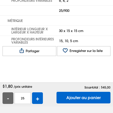
PROFONDEURS VARIABLES
6, 4, 2
25/900
MÉTRIQUE
INTÉRIEUR LONGUEUR X
30 x 15 x 15 cm
LARGEUR X HAUTEUR
PROFONDEURS INTÉRIEURES
15, 10, 5 cm
VARIABLES
Enregistrer sur la liste
Partager
$
1,80
/prix unitaire
Sous-total : $
45,00
-
+
Ajouter au panier
Aide
Contactez-nous
Emplois