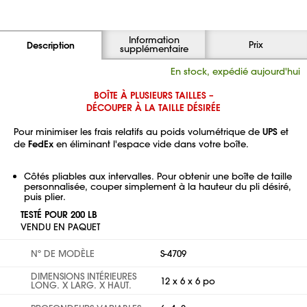
Information
Prix
Description
supplémentaire
En stock, expédié aujourd'hui
BOÎTE À PLUSIEURS TAILLES –
DÉCOUPER À LA TAILLE DÉSIRÉE
Pour minimiser les frais relatifs au poids volumétrique de
UPS
et
de
FedEx
en éliminant l'espace vide dans votre boîte.
Côtés pliables aux intervalles. Pour obtenir une boîte de taille
personnalisée, couper simplement à la hauteur du pli désiré,
puis plier.
TESTÉ POUR 200 LB
VENDU EN PAQUET
Nº DE MODÈLE
S-4709
DIMENSIONS INTÉRIEURES
12 x 6 x 6 po
LONG. X LARG. X HAUT.