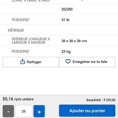
LONG. X LARG. X HAUT.
25/250
POIDS/PQT
51 lb
MÉTRIQUE
INTÉRIEUR LONGUEUR X
36 x 36 x 36 cm
LARGEUR X HAUTEUR
POIDS/PQT
23 kg
Enregistrer sur la liste
Partager
$
5,16
/prix unitaire
Sous-total : $
129,00
-
+
Ajouter au panier