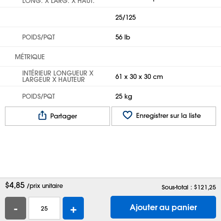
LONG. X LARG. X HAUT.
25/125
POIDS/PQT
56 lb
MÉTRIQUE
INTÉRIEUR LONGUEUR X
61 x 30 x 30 cm
LARGEUR X HAUTEUR
POIDS/PQT
25 kg
Enregistrer sur la liste
Partager
$
4,85
/prix unitaire
Sous-total : $
121,25
-
+
Ajouter au panier