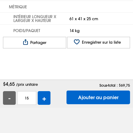
MÉTRIQUE
INTÉRIEUR LONGUEUR X
61 x 41 x 25 cm
LARGEUR X HAUTEUR
POIDS/PAQUET
14 kg
Enregistrer sur la liste
Partager
$
4,65
/prix unitaire
Sous-total : $
69,75
-
+
Ajouter au panier
Aide
Contactez-nous
Emplois
Boîtes d'expédition
Sacs en plastique
Demander un catalogue
Confidentialité
Modalités
Préférences de témoins
Site complet
Activer l'accessibilité