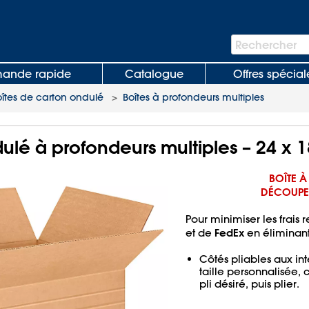
Barre
Rechercher
de
recherche
nde rapide
Catalogue
Offres spécial
oîtes de carton ondulé
>
Boîtes à profondeurs multiples
ulé à profondeurs multiples – 24 x 1
BOÎTE À
DÉCOUPER
Pour minimiser les frais 
FedEx
et de
en éliminant
Côtés pliables aux int
taille personnalisée,
pli désiré, puis plier.