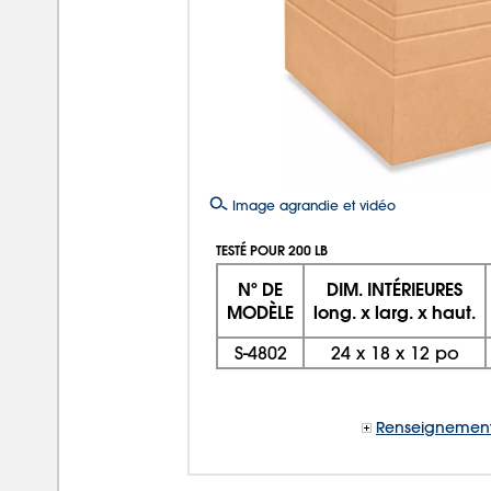
Image agrandie et vidéo
TESTÉ POUR 200 LB
Nº DE
DIM. INTÉRIEURES
MODÈLE
long. x larg. x haut.
S-4802
24 x 18 x 12 po
Renseignement