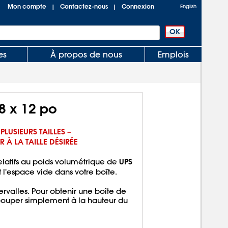
Mon compte
Contactez-nous
Connexion
|
|
English
es
À propos de nous
Emplois
8 x 12 po
 PLUSIEURS TAILLES –
 À LA TAILLE DÉSIRÉE
UPS
relatifs au poids volumétrique de
 l'espace vide dans votre boîte.
ervalles. Pour obtenir une boîte de
 couper simplement à la hauteur du