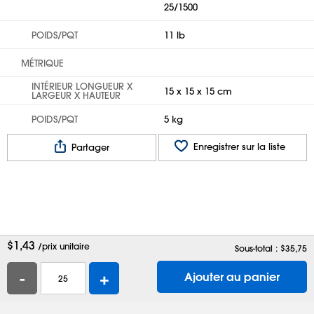
25/1500
POIDS/PQT
11 lb
MÉTRIQUE
INTÉRIEUR LONGUEUR X
15 x 15 x 15 cm
LARGEUR X HAUTEUR
POIDS/PQT
5 kg
Enregistrer sur la liste
Partager
$
1,43
/prix unitaire
Sous-total : $
35,75
-
+
Ajouter au panier
Aide
Contactez-nous
Emplois