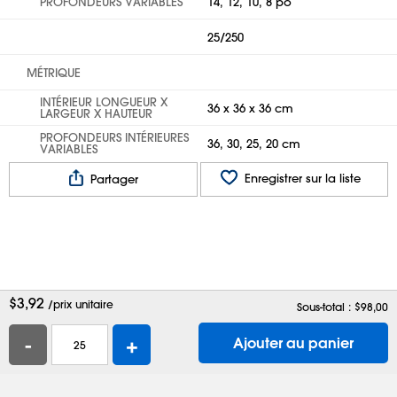
PROFONDEURS VARIABLES
14, 12, 10, 8 po
25/250
MÉTRIQUE
INTÉRIEUR LONGUEUR X
36 x 36 x 36 cm
LARGEUR X HAUTEUR
PROFONDEURS INTÉRIEURES
36, 30, 25, 20 cm
VARIABLES
Enregistrer sur la liste
Partager
$
3,92
/prix unitaire
Sous-total : $
98,00
-
+
Ajouter au panier
Aide
Contactez-nous
Emplois