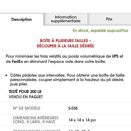
Information
Prix
Description
supplémentaire
En stock, expédié aujourd'hui
BOÎTE À PLUSIEURS TAILLES –
DÉCOUPER À LA TAILLE DÉSIRÉE
Pour minimiser les frais relatifs au poids volumétrique de
UPS
et
de
FedEx
en éliminant l'espace vide dans votre boîte.
Côtés pliables aux intervalles. Pour obtenir une boîte de taille
personnalisée, couper simplement à la hauteur du pli désiré,
puis plier.
TESTÉ POUR 200 LB
VENDU EN PAQUET
Nº DE MODÈLE
S-538
DIMENSIONS INTÉRIEURES
14 x 14 x 14 po
LONG. X LARG. X HAUT.