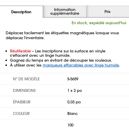
Information
Prix
Description
supplémentaire
En stock, expédié aujourd'hui
Déplacez facilement les étiquettes magnétiques lorsque vous
déplacez l'inventaire.
Réutilisable
– Les inscriptions sur la surface en vinyle
s'effacent avec un linge humide.
Gagnez du temps en évitant de découper les rouleaux.
À utiliser avec les
marqueurs effaçables avec linge humide
.
Nº DE MODÈLE
S-5659
DIMENSIONS
1 x 2 po
ÉPAISSEUR
0,03 po
COULEUR
Blanc
100