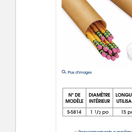
Plus d'images
Nº DE
DIAMÈTRE
LONGU
MODÈLE
INTÉRIEUR
UTILISA
S-5814
1
1
/
po
15 p
2