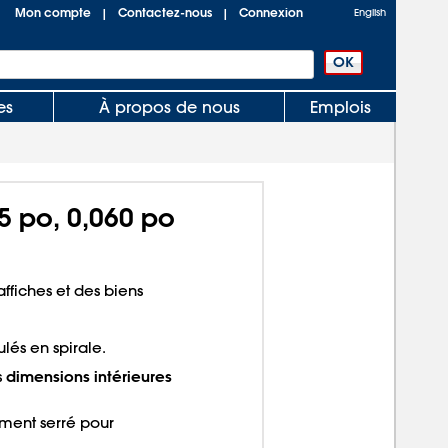
Mon compte
Contactez-nous
Connexion
|
|
English
es
À propos de nous
Emplois
5 po, 0,060 po
ffiches et des biens
lés en spirale.
dimensions intérieures
s
ment serré pour