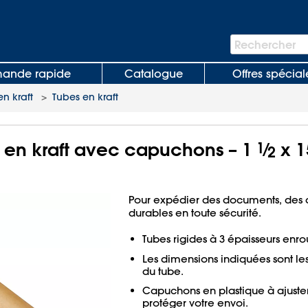
Barre
Rechercher
de
recherche
nde rapide
Catalogue
Offres spécial
n kraft
>
Tubes en kraft
 en kraft avec capuchons – 1
1
⁄
x 1
2
Pour expédier des documents, des a
durables en toute sécurité.
Tubes rigides à 3 épaisseurs enrou
Les dimensions indiquées sont le
du tube.
Capuchons en plastique à ajuste
protéger votre envoi.