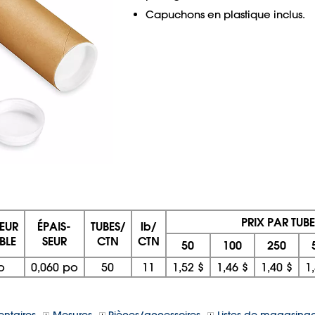
Capuchons en plastique inclus.
PRIX PAR TUBE
EUR
ÉPAIS-
TUBES/
lb/
BLE
SEUR
CTN
CTN
50
100
250
o
0,060 po
50
11
1,52 $
1,46 $
1,40 $
1