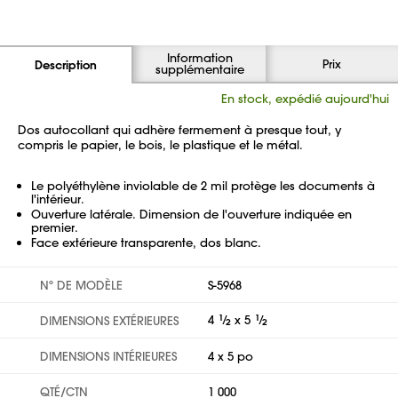
Information
Prix
Description
supplémentaire
En stock, expédié aujourd'hui
Dos autocollant qui adhère fermement à presque tout, y
compris le papier, le bois, le plastique et le métal.
Le polyéthylène inviolable de 2 mil protège les documents à
l'intérieur.
Ouverture latérale. Dimension de l'ouverture indiquée en
premier.
Face extérieure transparente, dos blanc.
Nº DE MODÈLE
S-5968
4
1
⁄
x 5
1
⁄
DIMENSIONS EXTÉRIEURES
2
2
DIMENSIONS INTÉRIEURES
4 x 5 po
QTÉ/CTN
1 000