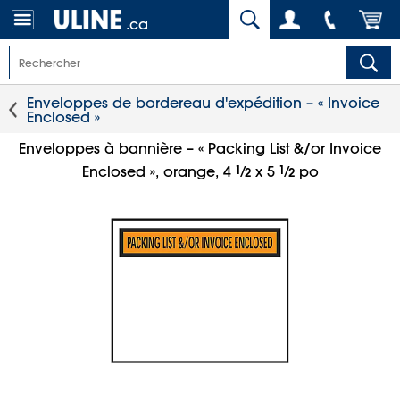
.ca
Enveloppes de bordereau d'expédition – « Invoice
Enclosed »
Enveloppes à bannière – « Packing List &/or Invoice
1
⁄
1
⁄
Enclosed », orange, 4
x 5
po
2
2