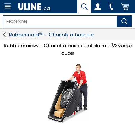
.ca
Rubbermaidᴹᴰ – Chariots à bascule
1
⁄
Rubbermaid
– Chariot à bascule utilitaire –
verge
2
MD
cube