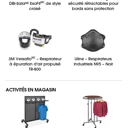
ᴍᴄ
DBI-Salaᴹᴰ ExoFit
de style
sécurité rétractables pour
croisé
bords sans protection
ᴍᴄ
3M Versaflo
– Respirateur
Uline – Respirateurs
à épuration d'air propulsé
industriels N95 – Noir
TR-800
ACTIVITÉS EN MAGASIN