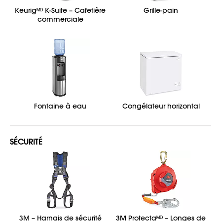
Keurigᴹᴰ K-Suite – Cafetière
Grille-pain
commerciale
Fontaine à eau
Congélateur horizontal
SÉCURITÉ
3M – Harnais de sécurité
3M Protectaᴹᴰ – Longes de