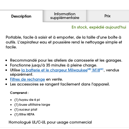
Information
Prix
Description
supplémentaire
En stock, expédié aujourd'hui
Portable, facile à saisir et à emporter, de la taille d'une boîte à
outils. L'aspirateur eau et poussière rend le nettoyage simple et
facile.
Recommandé pour les ateliers de carrosserie et les garages.
Fonctionne jusqu'à 35 minutes à pleine charge.
Utilise
la batterie et le chargeur Milwaukee
M18
, vendus
MD
MC
séparément.
Filtres de rechange
en vente.
Les accessoires se rangent facilement dans l'appareil.
Comprend :
(1) tuyau de 6 pi
(1) buse utilitaire large
(1) suceur plat
(1) filtre HEPA
Homologué UL/C-UL pour usage commercial