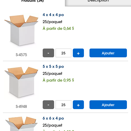
Produits (34)
4 x 4 x 4 po
25/paquet
À partir de 0,64 $
-
+
Ajouter
S-4575
5 x 5 x 5 po
25/paquet
À partir de 0,95 $
-
+
Ajouter
S-4948
6 x 6 x 4 po
25/paquet