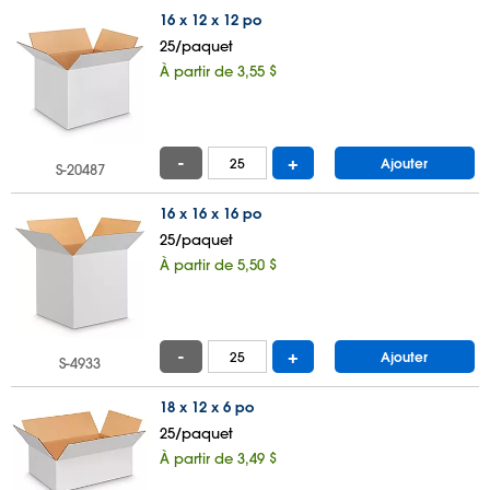
16 x 12 x 12 po
25/paquet
À partir de 3,55 $
-
+
Ajouter
S-20487
16 x 16 x 16 po
25/paquet
À partir de 5,50 $
-
+
Ajouter
S-4933
18 x 12 x 6 po
25/paquet
À partir de 3,49 $