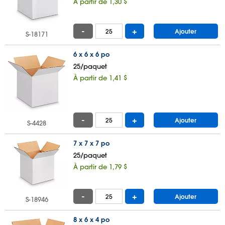
À partir de 1,30 $
-
+
Ajouter
S-18171
6 x 6 x 6 po
25/paquet
À partir de 1,41 $
-
+
Ajouter
S-4428
7 x 7 x 7 po
25/paquet
À partir de 1,79 $
-
+
Ajouter
S-18946
8 x 6 x 4 po