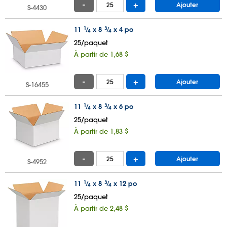
-
+
Ajouter
S-4430
11
1
⁄
x 8
3
⁄
x 4 po
4
4
25/paquet
À partir de 1,68 $
-
+
Ajouter
S-16455
11
1
⁄
x 8
3
⁄
x 6 po
4
4
25/paquet
À partir de 1,83 $
-
+
Ajouter
S-4952
11
1
⁄
x 8
3
⁄
x 12 po
4
4
25/paquet
À partir de 2,48 $