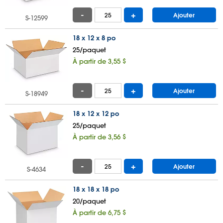
-
+
Ajouter
S-12599
18 x 12 x 8 po
25/paquet
À partir de 3,55 $
-
+
Ajouter
S-18949
18 x 12 x 12 po
25/paquet
À partir de 3,56 $
-
+
Ajouter
S-4634
18 x 18 x 18 po
20/paquet
À partir de 6,75 $