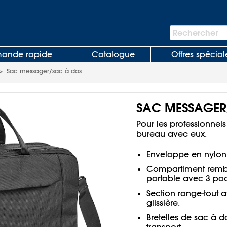
Barre
Rechercher
de
recherche
nde rapide
Catalogue
Offres spécial
>
Sac messager/sac à dos
SAC MESSAGER
Pour les professionnel
bureau avec eux.
Enveloppe en nylon r
Compartiment rembo
portable avec 3 po
Section range-tout 
glissière.
Bretelles de sac à 