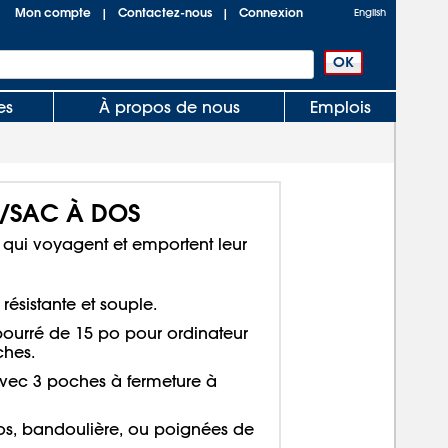
Mon compte
Contactez-nous
Connexion
|
|
English
es
À propos de nous
Emplois
/SAC À DOS
s qui voyagent et emportent leur
ésistante et souple.
urré de 15 po pour ordinateur
ches.
avec 3 poches à fermeture à
dos, bandoulière, ou poignées de