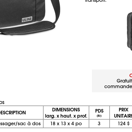
transport.
O
Gratui
commande Ul
OS
DIMENSIONS
PRIX
PDS
ESCRIPTION
larg. x haut. x prof.
UNITAIR
(lb)
ssager/sac à dos
18
x
13
x
4 po
3
124 $