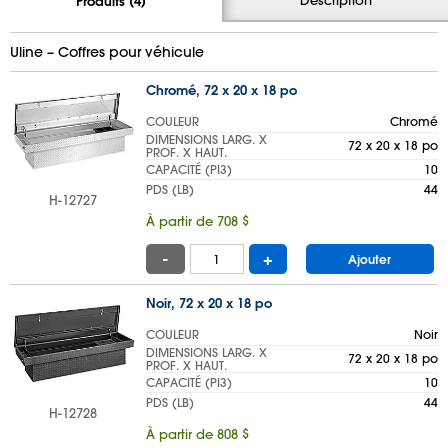
Produits (4)
Uline – Coffres pour véhicule
Chromé, 72 x 20 x 18 po
COULEUR
Chromé
DIMENSIONS LARG. X
72 x 20 x 18 po
PROF. X HAUT.
CAPACITÉ (PI
3
)
10
PDS (LB)
44
H-12727
À partir de 708 $
-
+
Ajouter
Noir, 72 x 20 x 18 po
COULEUR
Noir
DIMENSIONS LARG. X
72 x 20 x 18 po
PROF. X HAUT.
CAPACITÉ (PI
3
)
10
PDS (LB)
44
H-12728
À partir de 808 $