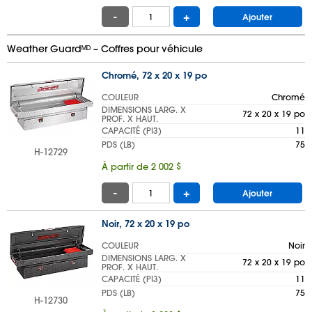
-
+
Ajouter
Weather Guardᴹᴰ – Coffres pour véhicule
Chromé, 72 x 20 x 19 po
COULEUR
Chromé
DIMENSIONS LARG. X
72 x 20 x 19 po
PROF. X HAUT.
CAPACITÉ (PI
3
)
11
PDS (LB)
75
H-12729
À partir de 2 002 $
-
+
Ajouter
Noir, 72 x 20 x 19 po
COULEUR
Noir
DIMENSIONS LARG. X
72 x 20 x 19 po
PROF. X HAUT.
CAPACITÉ (PI
3
)
11
PDS (LB)
75
H-12730