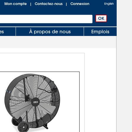
Mon compte
Contactez-nous
Connexion
|
|
English
es
À propos de nous
Emplois