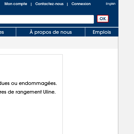
Mon compte
Contactez-nous
Connexion
|
|
English
es
À propos de nous
Emplois
erdues ou endommagées.
ires de rangement Uline.