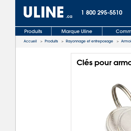
1 800 295-5510
.ca
Produits
Marque Uline
Comma
Accueil
>
Produits
>
Rayonnage et entreposage
>
Armoi
Clés pour armo