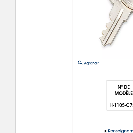
Agrandir
Nº DE
MODÈLE
H-1105-C7
Renseignem