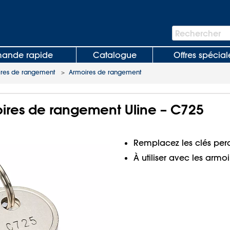
Barre
Rechercher
de
recherche
nde rapide
Catalogue
Offres spécial
res de rangement
>
Armoires de rangement
ires de rangement Uline – C725
Remplacez les clés p
À utiliser avec les armo