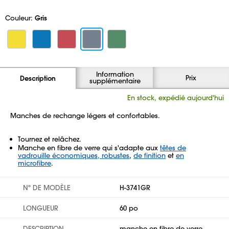
Couleur:
Gris
Information
Prix
Description
supplémentaire
En stock, expédié aujourd'hui
Manches de rechange légers et confortables.
Tournez et relâchez.
Manche en fibre de verre qui s'adapte aux
têtes de
vadrouille économiques, robustes
,
de finition
et
en
microfibre
.
Nº DE MODÈLE
H-3741GR
LONGUEUR
60 po
DESCRIPTION
manche en fibre de verre