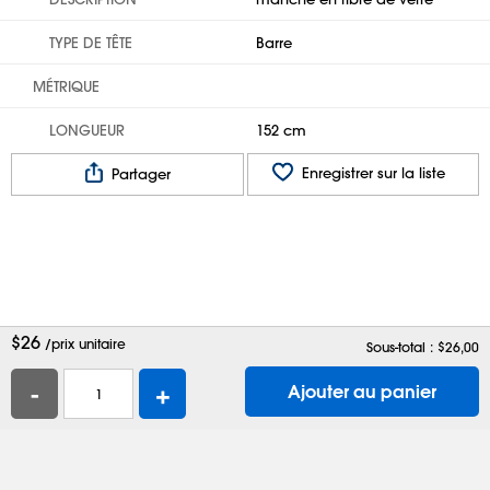
TYPE DE TÊTE
Barre
MÉTRIQUE
LONGUEUR
152 cm
Enregistrer sur la liste
Partager
$
26
/prix unitaire
Sous-total : $
26,00
-
+
Ajouter au panier
Aide
Contactez-nous
Emplois
Boîtes d'expédition
Sacs en plastique
Demander un catalogue